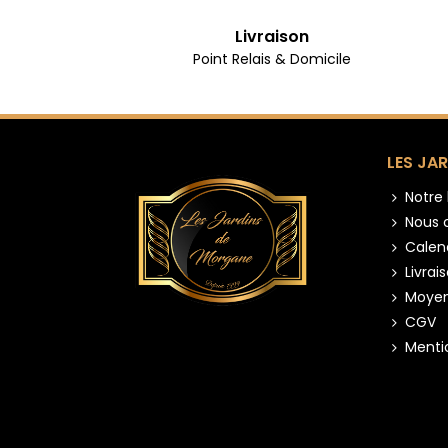
Livraison
Point Relais & Domicile
LES JA
Notre 
Nous 
Calen
Livrai
Moyen
CGV
Menti