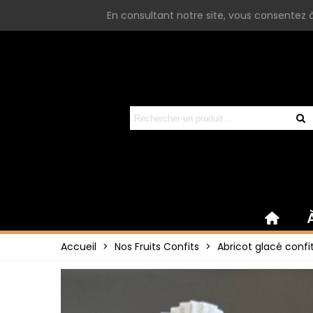
En consultant notre site, vous consentez à 
Accueil
>
Nos Fruits Confits
>
Abricot glacé confi