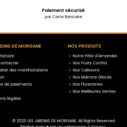
Paiement sécurisé
par Carte Bancaire
RDINS DE MORGANE
NOS PRODUITS
histoire
Notre Pâte d'Amandes
contacter
Nos Fruits Confits
drier des manifestations
Nos Calissons
son
Nos Marrons Glacés
s de paiements
Nos Florentines
Nos Meilleures Ventes
ons légales
© 2020 LES JARDINS DE MORGANE. All Rights Reserved
Réalisé avec ♥ par un
webmaster à Annecy
.