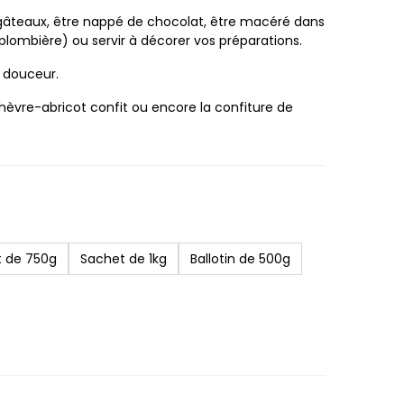
es gâteaux, être nappé de chocolat, être macéré dans
 (plombière) ou servir à décorer vos préparations.
e douceur.
hèvre-abricot confit ou encore la confiture de
 de 750g
Sachet de 1kg
Ballotin de 500g